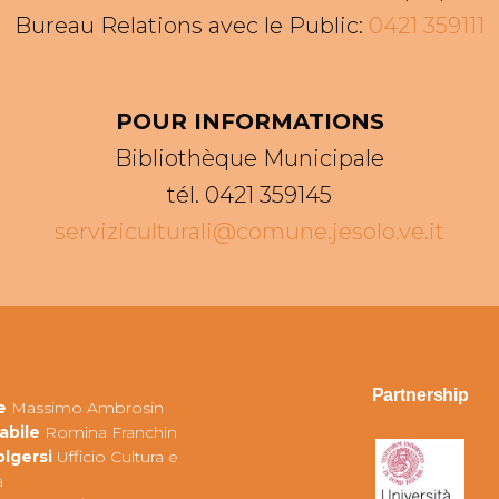
Bureau Relations avec le Public:
0421 359111
POUR INFORMATIONS
Bibliothèque Municipale
tél. 0421 359145
serviziculturali@comune.jesolo.ve.it
Partnership
e
Massimo Ambrosin
abile
Romina Franchin
olgersi
Ufficio Cultura e
a