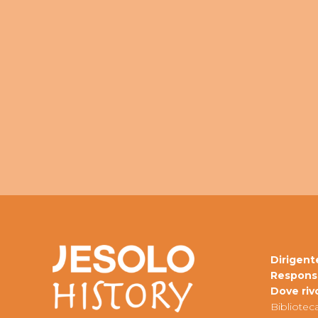
Dirigent
Respons
Dove riv
Bibliotec