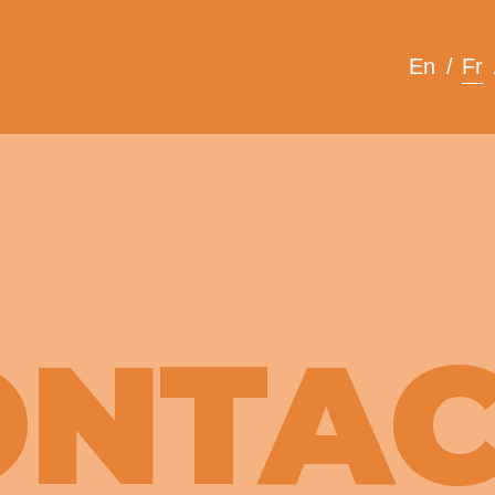
En
Fr
ONTAC