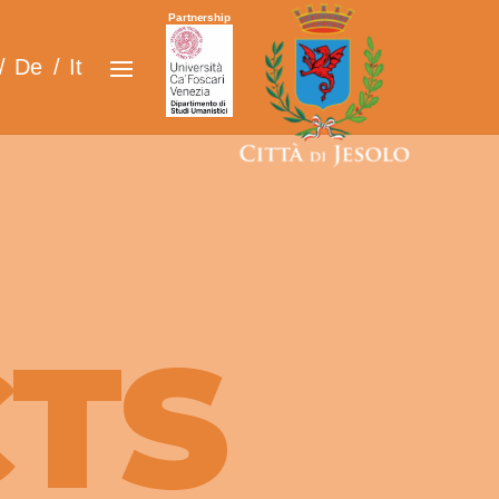
Partnership
De
It
TS