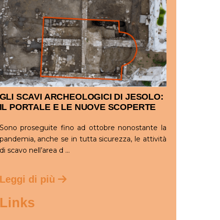
GLI SCAVI ARCHEOLOGICI DI JESOLO:
IL PORTALE E LE NUOVE SCOPERTE
Sono proseguite fino ad ottobre nonostante la
pandemia, anche se in tutta sicurezza, le attività
di scavo nell’area d ...
Leggi di più
Links