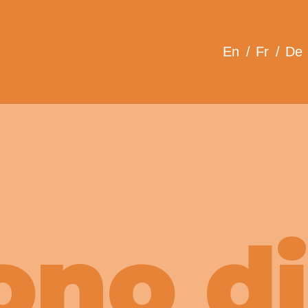
En
Fr
De
ono di