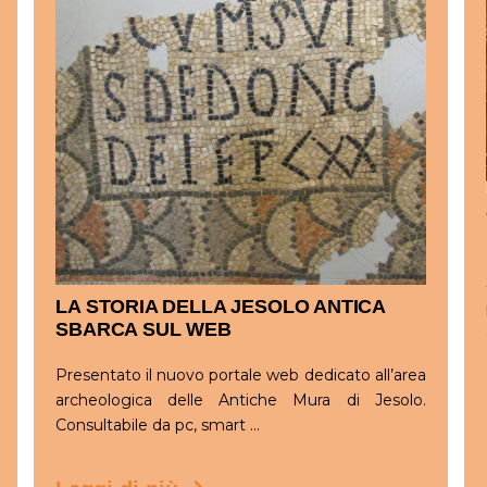
LA STORIA DELLA JESOLO ANTICA
SBARCA SUL WEB
Presentato il nuovo portale web dedicato all’area
archeologica delle Antiche Mura di Jesolo.
Consultabile da pc, smart ...