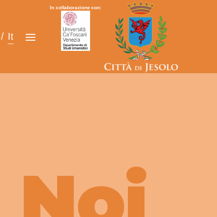
In collaborazione con:
It
 Noi