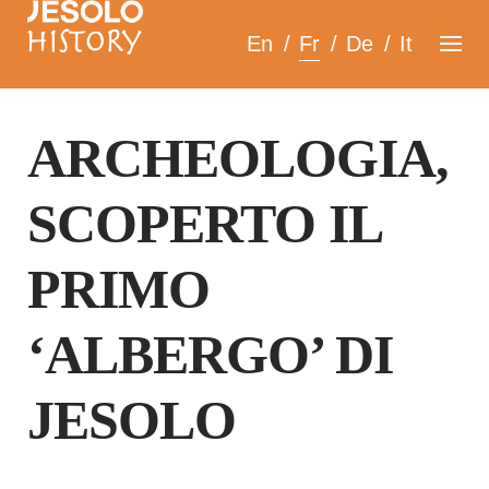
Skip
En
Fr
De
It
to
content
ARCHEOLOGIA,
SCOPERTO IL
PRIMO
‘ALBERGO’ DI
JESOLO