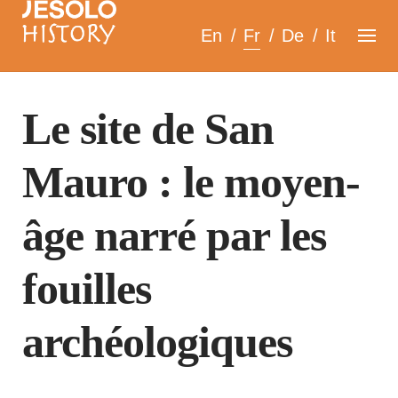
Skip
En
Fr
De
It
to
content
Le site de San
Mauro : le moyen-
âge narré par les
fouilles
archéologiques