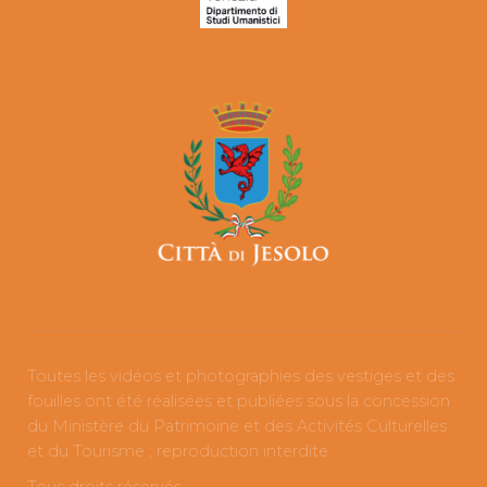
Toutes les vidéos et photographies des vestiges et des
fouilles ont été réalisées et publiées sous la concession
du Ministère du Patrimoine et des Activités Culturelles
et du Tourisme ; reproduction interdite.
Tous droits réservés.