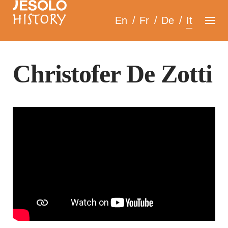
Skip
En
Fr
De
It
to
content
Christofer De Zotti