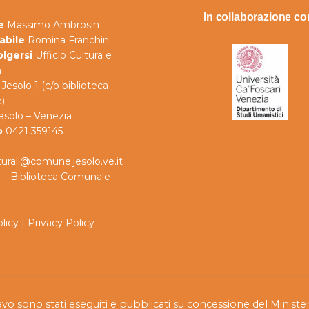
In collaborazione co
e
Massimo Ambrosin
abile
Romina Franchin
olgersi
Ufficio Cultura e
a
Jesolo 1 (c/o biblioteca
)
esolo – Venezia
o
0421 359145
lturali@comune.jesolo.ve.it
 – Biblioteca Comunale
licy
|
Privacy Policy
cavo sono stati eseguiti e pubblicati su concessione del Ministero 