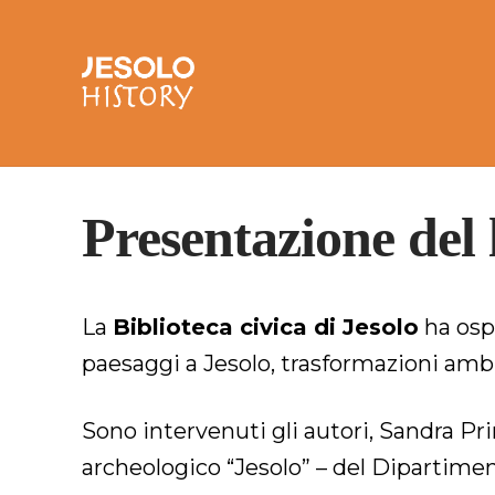
Skip
to
content
Presentazione del 
La
Biblioteca civica di Jesolo
ha ospi
paesaggi a Jesolo, trasformazioni ambie
Sono intervenuti gli autori, Sandra Pri
archeologico “Jesolo” – del Dipartiment