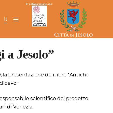
In collaborazione con:
It
i a Jesolo”
 la presentazione deli libro “Antichi
edioevo.”
responsabile scientifico del progetto
ri di Venezia.