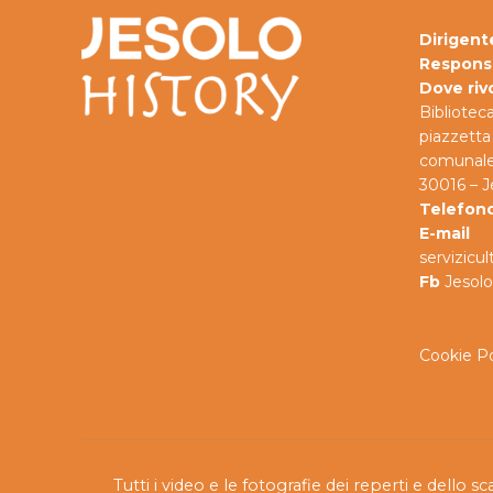
Dirigent
Respons
Dove riv
Bibliotec
piazzetta 
comunale
30016 – J
Telefon
E-mail
servizicu
Fb
Jesolo
Cookie Po
Tutti i video e le fotografie dei reperti e dello s